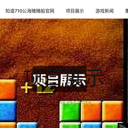
知道710公海赌赌船官网
项目展示
游戏新闻
项目展示
OUR PROJECTS
首页