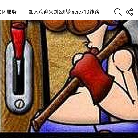
集团服务
加入欢迎来到公赌船jcjc710线路