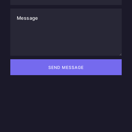
Message
SEND MESSAGE