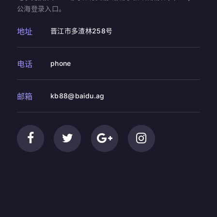
公海登录入口。
地址
晋江市多渣林258号
电话
phone
邮箱
kb88@baidu.ag