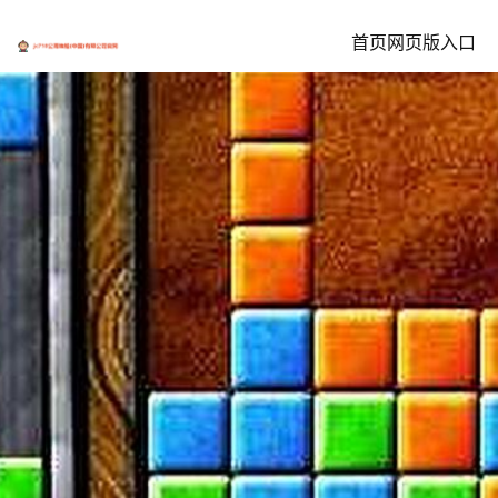
首页网页版入口